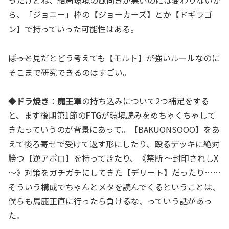
ら、「ジョニー」枠の【ジョーカーズ】とか【ドギラゴ
ン】で持っていった可能性はある。
―――ぱっと見だとどう考えても【モルト】が強いルールなのに
そこまで研究できるのはすごい。
◆ドラ焼き
：
魔王軍
の持ち込みについて2つ補足をする
と、まず後期第1節の
FTG
が環境読みをめちゃくちゃして
きたっていうのが背景にあって。【BAKUONSOOO】をあ
えて後ろ寄せで受けて返す形にしたり、殴るデッキに絶対
勝つ【逆アポロ】を持ってきたり、《禁断 ～封印されしX
～》対策をガチガチにしてきた【デリート】だったり……
そういう構成でちゃんとメタを読んでくるということは、
僕らも馬鹿正直に行ったら負けるな、っていう話があっ
た。