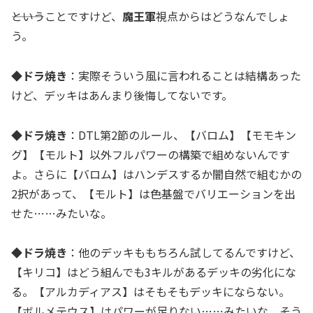
―――ということですけど、
魔王軍
視点からはどうなんでしょ
う。
◆ドラ焼き
：実際そういう風に言われることは結構あった
けど、デッキはあんまり後悔してないです。
◆ドラ焼き
：DTL第2節のルール、【バロム】【モモキン
グ】【モルト】以外フルパワーの構築で組めないんです
よ。さらに【バロム】はハンデスするか闇自然で組むかの
2択があって、【モルト】は色基盤でバリエーションを出
せた……みたいな。
◆ドラ焼き
：他のデッキももちろん試してるんですけど、
【キリコ】はどう組んでも3キルがあるデッキの劣化にな
る。【アルカディアス】はそもそもデッキにならない。
【ボルメテウス】はパワーが足りない……みたいな。そう