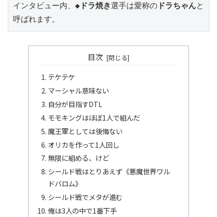
インタビュー内、
◆ドラ焼き
選手は愛称の
ドラちゃん
と
呼ばれます。
目次
テケテケ
マーシャル意味ない
自分が目指すDTL
モモキングはほぼ1人で組んだ
魔王軍としては後悔ない
オリカを作って1人回し
無限に組める、けど
シールド戦はとりあえず《悪魔世界ワル
ドバロム》
シールド戦でメタが進む
俺は3人の中で1番下手