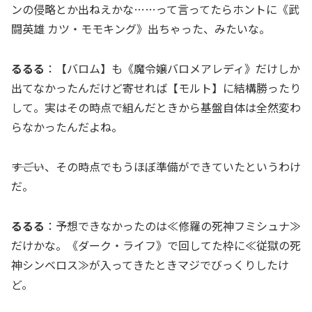
ンの侵略とか出ねえかな……って言ってたらホントに《武
闘英雄 カツ・モモキング》出ちゃった、みたいな。
るるる
：【バロム】も《魔令嬢バロメアレディ》だけしか
出てなかったんだけど寄せれば【モルト】に結構勝ったり
して。実はその時点で組んだときから基盤自体は全然変わ
らなかったんだよね。
―――すごい、その時点でもうほぼ準備ができていたというわけ
だ。
るるる
：予想できなかったのは≪修羅の死神フミシュナ≫
だけかな。《ダーク・ライフ》で回してた枠に≪従獄の死
神シンベロス≫が入ってきたときマジでびっくりしたけ
ど。