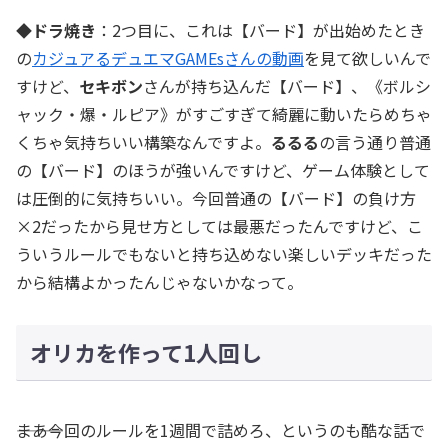
◆ドラ焼き
：2つ目に、これは【バード】が出始めたとき
の
カジュアるデュエマGAMEsさんの動画
を見て欲しいんで
すけど、
セキボン
さんが持ち込んだ【バード】、《ボルシ
ャック・爆・ルピア》がすごすぎて綺麗に動いたらめちゃ
くちゃ気持ちいい構築なんですよ。
るるる
の言う通り普通
の【バード】のほうが強いんですけど、ゲーム体験として
は圧倒的に気持ちいい。今回普通の【バード】の負け方
×2だったから見せ方としては最悪だったんですけど、こ
ういうルールでもないと持ち込めない楽しいデッキだった
から結構よかったんじゃないかなって。
オリカを作って1人回し
―――まあ今回のルールを1週間で詰めろ、というのも酷な話で