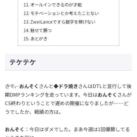
オールインできるのが才能
モチベーションとか考えたことない
ZweiLanceですら数字を稼げない
魅せて勝つ
あとがき
テケテケ
―――さて、
おんそく
さんと
◆ドラ焼き
さんはDTLと並行して後
期DMPランキングを走っています。今日は
おんそく
さんが
CS終わりということで遅めの開催になりましたが……ど
うでしたか、戦績の方は。
おんそく
：今日はダメでした。まあ今週は1回優勝してる