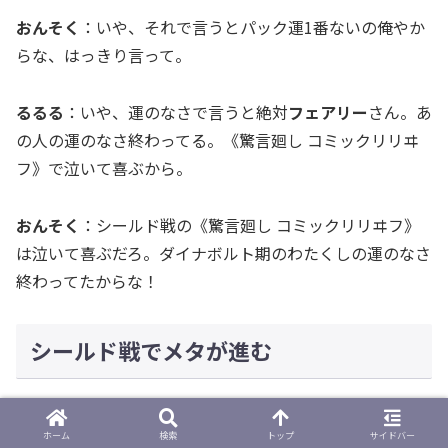
おんそく
：いや、それで言うとパック運1番ないの俺やか
らな、はっきり言って。
るるる
：いや、運のなさで言うと絶対
フェアリー
さん。あ
の人の運のなさ終わってる。《驚言廻し コミックリリヰ
フ》で泣いて喜ぶから。
おんそく
：シールド戦の《驚言廻し コミックリリヰフ》
は泣いて喜ぶだろ。ダイナボルト期のわたくしの運のなさ
終わってたからな！
シールド戦でメタが進む
◆ドラ焼き
：ダイナボルト期の次のゲンムエンペラー期の
ホーム
検索
トップ
サイドバー