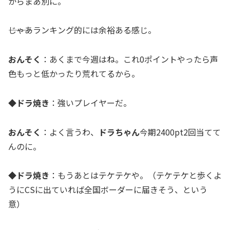
からまあ別に。
―――じゃあランキング的には余裕ある感じ。
おんそく
：あくまで今週はね。これ0ポイントやったら声
色もっと低かったり荒れてるから。
◆ドラ焼き
：強いプレイヤーだ。
おんそく
：よく言うわ、
ドラちゃん
今期2400pt2回当てて
んのに。
◆ドラ焼き
：もうあとはテケテケや。（テケテケと歩くよ
うにCSに出ていれば全国ボーダーに届きそう、という
意）