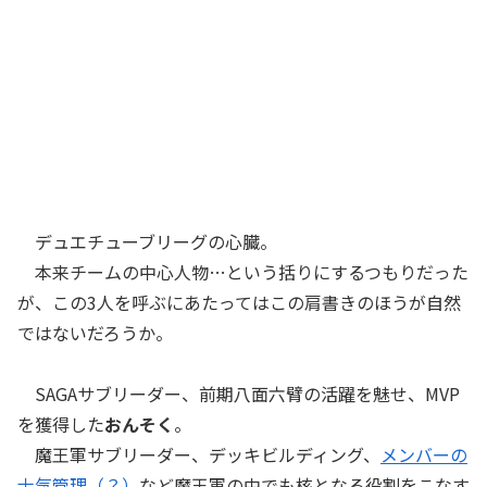
デュエチューブリーグの心臓。
本来チームの中心人物…という括りにするつもりだった
が、この3人を呼ぶにあたってはこの肩書きのほうが自然
ではないだろうか。
SAGAサブリーダー、前期八面六臂の活躍を魅せ、MVP
を獲得した
おんそく
。
魔王軍サブリーダー、デッキビルディング、
メンバーの
士気管理（？）
など魔王軍の中でも核となる役割をこなす