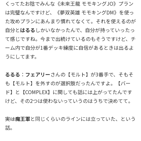
くってたお陰でみんな《未来王龍 モモキングJO》プラン
は完璧なんですけど、《夢双英雄 モモキングDM》を使っ
た攻めプランにあんまり慣れてなくて。それを使えるのが
自分と
はるる
しかいなかったんで、自分が持っていったっ
て感じですね。今まで出続けているのもそうですけど、チ
ーム内で自分が1番デッキ練度に自信があるときは出るよ
うにしてます。
るるる
：
フェアリー
さんの【モルト】が3番手で、そもそ
も【モルト】を外すのが選択肢だったんですよ。【バー
ド】と【COMPLEX】に関しても話には上がってたんです
けど、その2つは使わないっていうのはうちで決めてて。
―――実は
魔王軍
と同じくらいのラインには立っていた、という
話。