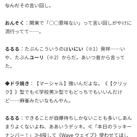
―――なんだその言い回し。
おんそく
：関東で「○○意味ない」って言い回しがやけに
流行ってて……。
るるる
：たぶんこういうのは
いにい
（※1）発祥……い
や、たぶん
ユーリ
（※2）からだ。あいつ昔から言って
た。
◆ドラ焼き
：【マーシャル】強いんだよな。《【クリッ
ク】》型でも≪学校男≫型でもどっちでもいいんだけ
ど……麻雀みたいなもんやん。
るるる
：できることが自爆待ちしかないことも多いしあん
まりよくないよね、ああいうデッキ。≪「本日のラッキー
ナンバー！」≫4投して《Wave ウェイブ》使わせてほし