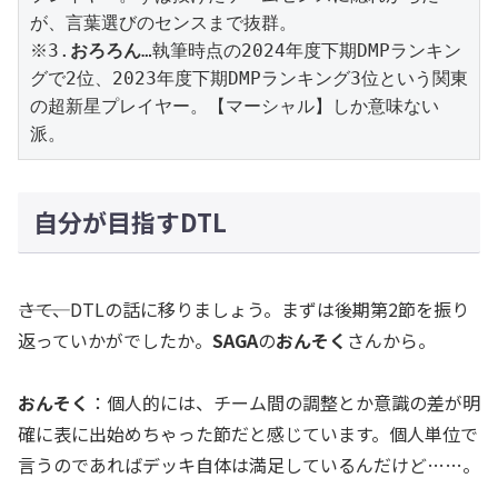
が、言葉選びのセンスまで抜群。
※3.
おろろん
…執筆時点の2024年度下期DMPランキン
グで2位、2023年度下期DMPランキング3位という関東
の超新星プレイヤー。【マーシャル】しか意味ない
派。
自分が目指すDTL
―――さて、DTLの話に移りましょう。まずは後期第2節を振り
返っていかがでしたか。
SAGA
の
おんそく
さんから。
おんそく
：個人的には、チーム間の調整とか意識の差が明
確に表に出始めちゃった節だと感じています。個人単位で
言うのであればデッキ自体は満足しているんだけど……。