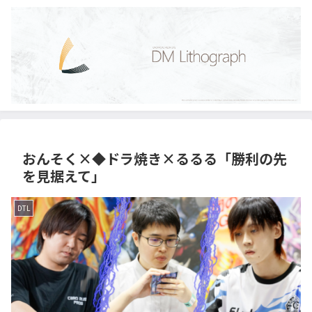
おんそく×◆ドラ焼き×るるる「勝利の先
を見据えて」
DTL