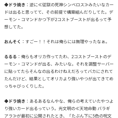
◆ドラ焼き
：逆に≪従獄の死神シンベロス≫みたいなカー
ドは出ると思ってて、その前提で構築組んだりしてた。デ
ーモン・コマンドかつ下が2コストブーストが出るって予
想してた。
おんそく
：すごー！！それは俺らには無理やったなぁ。
るるる
：俺らもオリカ作ってたわ、2コストブーストのデ
ーモン・コマンドが出る、みたいな。それを調整サーバー
に貼ってたらそんなの出るわけねえだろってバカにされて
たんだけど、結果としてオリカより強いやつが出てきてめ
っちゃびっくりした。
◆ドラ焼き
：あるあるなんやな、俺らの考えていたやつよ
り強いカード出るっていう。光文明の≪天地命動 バラギ
アラ≫が最初に公開されたとき、「たぶん下に5色の呪文