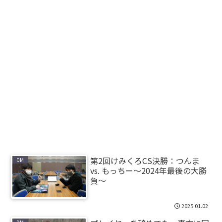
第2回けみくろCS決勝：つんま
DM
vs. もっちー～2024年最後の大勝
負～
2025.01.02