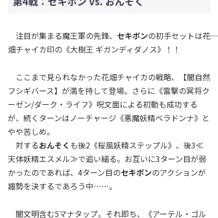
第4戦：セキボン vs. おんそく
注目が集まる魔王軍の先鋒、
セキボン
の初手セットは―――花
畑チャイカ印の《大樹王 ギガンディダノス》！！
ここまで見られなかった花畑チャイカの戦略、【闇自然
フシギバース】が満を持して登場。さらに《雷撃の冥将ク
ーゼン/ダーク・ライフ》呪文面による初動も成功する
が、続くターンはノーチャージ《悪魔妖精ベラドンナ》と
やや苦しめ。
対する
おんそく
も後2《桜風妖精ステップル》、後3≪
天体妖精エスメル≫で追い縋る。お互いに3ターン目が弱
かったのであれば、4ターン目の
セキボン
のアクションが
趨勢を決するであろう中……。
闇文明含む5マナタップ。それ即ち、《アーテル・ゴル