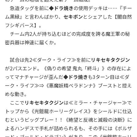
急造タッグを前に
◆ドラ焼き
の使用デッキは……『チー
ム黒緑』と言わんばかり、
セキボン
とシェアした【闇自然
フシギバース】。
チーム内2人が持ち込むほどの完成度を誇る魔王軍の秘
密兵器は神速に届くか。
試合は先2≪ダーク・ライフ≫を前に
リキセキタクジン
が2パスエンド。《偽りの希望 鬼丸「終斗」》の存在によ
ってマナチャージが歪んだ
◆ドラ焼き
も3ターン目は≪ダ
ーク・ライフ≫⇒《悪魔妖精ベラドンナ》ブーストと控え
めな動き。
ここで
リキセキタクジン
は≪ミラー・チャージャー≫で
トップから《光鎧龍ホーリーグレイス》をシールドに仕込
むというビッグプレー！！《絶望と反魂と滅殺の決断》に
よるハンデスで手札が詰められるも、その手には《ボルザ
ード・ゴールド・ドラゴン》があり、この《光鎧龍ホーリ