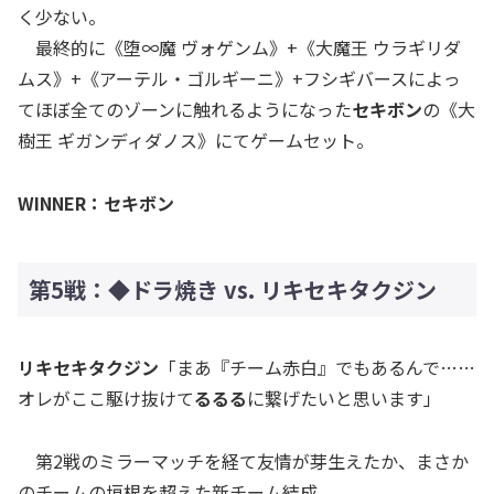
く少ない。
最終的に《堕∞魔 ヴォゲンム》+《大魔王 ウラギリダ
ムス》+《アーテル・ゴルギーニ》+フシギバースによっ
てほぼ全てのゾーンに触れるようになった
セキボン
の《大
樹王 ギガンディダノス》にてゲームセット。
WINNER：セキボン
第5戦：◆ドラ焼き vs. リキセキタクジン
リキセキタクジン
「まあ『チーム赤白』でもあるんで……
オレがここ駆け抜けて
るるる
に繋げたいと思います」
第2戦のミラーマッチを経て友情が芽生えたか、まさか
のチームの垣根を超えた新チーム結成。