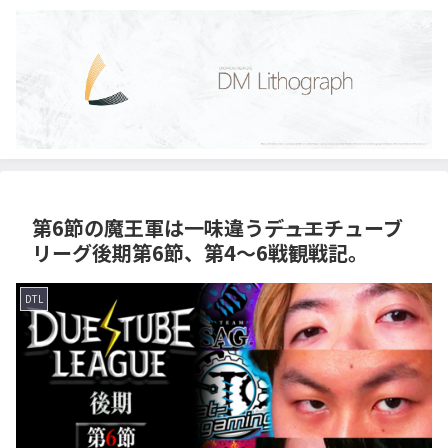
第6節の魔王軍は一味違う―――デュエチューブ
リーグ後期第6節、第4～6戦観戦記。
DTL