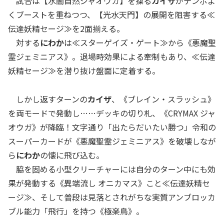
試合は【水闇自然ジャオウガ】を操る
カイザ
がテンポよ
くブーストを重ねつつ、【光水天門】の展開を阻害する≪
伝達妖精セージ≫を2面揃える。
対する
にわか
は≪スターゲイズ・ゲート≫から《悪魔聖
霊ジェミニアス》。退場時効果による牽制もあり、≪伝達
妖精セージ≫を潜り抜け盤面に定着する。
しかし返すターンの
カイザ
、《ブレイン・スラッシュ》
を両モードで発動し……デッキの切り札、《CRYMAX ジャ
オウガ》が降臨！文字通り「出たらだいたい勝つ」令和の
スーパーカードが《悪魔聖霊ジェミニアス》を破壊しなが
ら
にわか
の懐に飛び込む。
脇を固める小型クリーチャーには自分のターン中にも効
果が発動する《異端流し オニカマス》こと≪伝達妖精セ
ージ≫、そして普段は見落とされがちな実質アンブロッカ
ブル能力「飛行」を持つ《極楽鳥》。