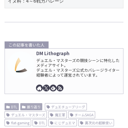
イヌ科：4～6戦カバレージ
この記事を書いた人
DM Lithograph
デュエル・マスターズの競技シーンに特化した
メディアサイト。
デュエル・マスターズ公式カバレージライター
経験者によって運営されています。
DTL
振り返り
デュエチューブリーグ
デュエル・マスターズ
魔王軍
チームSAGA
flat-gaming
DTL
にじデュエマ
異次元の超獣使い