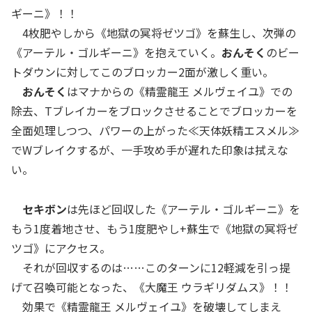
ギーニ》！！
4枚肥やしから《地獄の冥将ゼツゴ》を蘇生し、次弾の
《アーテル・ゴルギーニ》を抱えていく。
おんそく
のビー
トダウンに対してこのブロッカー2面が激しく重い。
おんそく
はマナからの《精霊龍王 メルヴェイユ》での
除去、Tブレイカーをブロックさせることでブロッカーを
全面処理しつつ、パワーの上がった≪天体妖精エスメル≫
でWブレイクするが、一手攻め手が遅れた印象は拭えな
い。
セキボン
は先ほど回収した《アーテル・ゴルギーニ》を
もう1度着地させ、もう1度肥やし+蘇生で《地獄の冥将ゼ
ツゴ》にアクセス。
それが回収するのは……このターンに12軽減を引っ提
げて召喚可能となった、《大魔王 ウラギリダムス》！！
効果で《精霊龍王 メルヴェイユ》を破壊してしまえ