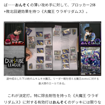
ば……
おんそく
の薄い攻め手に対して、ブロッカー2体
+敗北回避効果を持つ《大魔王 ウラギリダムス》。
道中成立した下15枚のムキムキ大魔王。リーダー戦を控える魔王dottoに対する
最大限のエールである。
これが決定打。特に除去耐性を持った《大魔王 ウラギ
リダムス》に対する有効打は
おんそく
のデッキには限りな