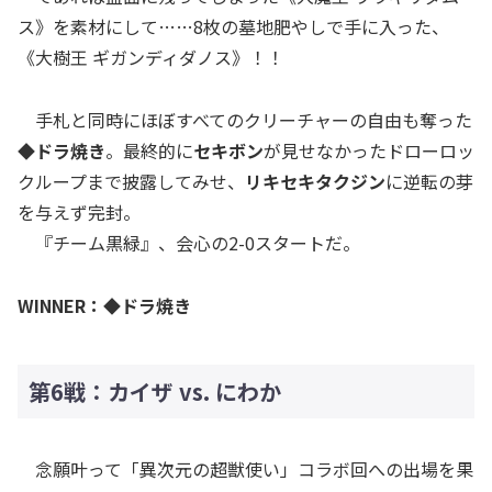
ス》を素材にして……8枚の墓地肥やしで手に入った、
《大樹王 ギガンディダノス》！！
手札と同時にほぼすべてのクリーチャーの自由も奪った
◆ドラ焼き
。最終的に
セキボン
が見せなかったドローロッ
クループまで披露してみせ、
リキセキタクジン
に逆転の芽
を与えず完封。
『チーム黒緑』、会心の2-0スタートだ。
WINNER：◆ドラ焼き
第6戦：カイザ vs. にわか
念願叶って「異次元の超獣使い」コラボ回への出場を果