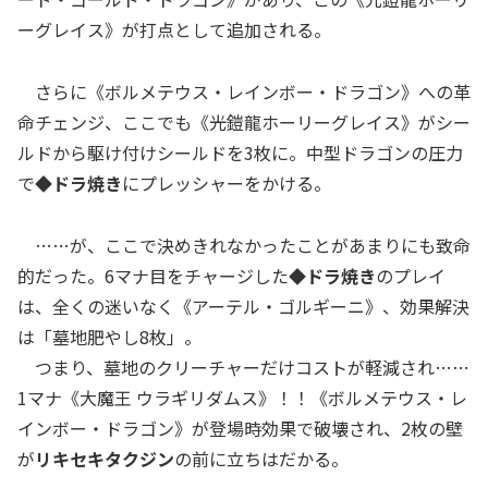
ーグレイス》が打点として追加される。
さらに《ボルメテウス・レインボー・ドラゴン》への革
命チェンジ、ここでも《光鎧龍ホーリーグレイス》がシー
ルドから駆け付けシールドを3枚に。中型ドラゴンの圧力
で
◆ドラ焼き
にプレッシャーをかける。
……が、ここで決めきれなかったことがあまりにも致命
的だった。6マナ目をチャージした
◆ドラ焼き
のプレイ
は、全くの迷いなく《アーテル・ゴルギーニ》、効果解決
は「墓地肥やし8枚」。
つまり、墓地のクリーチャーだけコストが軽減され……
1マナ《大魔王 ウラギリダムス》！！《ボルメテウス・レ
インボー・ドラゴン》が登場時効果で破壊され、2枚の壁
が
リキセキタクジン
の前に立ちはだかる。