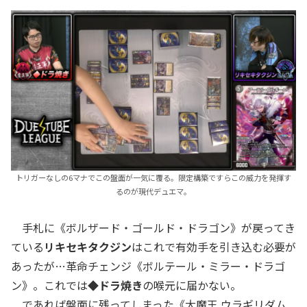
トリガーなしの6マナでこの盤面が一気に覆る。限定構築ですらこの威力を発揮す
るのが現代デュエマ。
手札に《ボルザード・ゴールド・ドラゴン》が戻ってき
ている
リキセキタクジン
はこれで有効手を引き込む必要が
あったが…革命チェンジ《ボルテール・ミラー・ドラゴ
ン》。これでは
◆ドラ焼き
の喉元に届かない。
であれば盤面に残ってしまった《大魔王 ウラギリダム