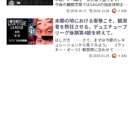
今後の展開次第ではSAGAの独走体制まで
見えた前半戦。魔王軍、FTGの巻き返し
2024.10.17
2024.11.04
イヌ科
に注目です。 出場選手、その使用デッ
キ及び戦績、簡単な講評とともに、その
未開の地における衝撃こそ、観測
振り返り
戦いを振り返っ...
者を熱狂させる。デュエチューブ
リーグ後期第4節を終えて。
はしがき ……さて、まずは今節のレギ
ュレーションから見てみよう。 《ラッ
キー・ダーツ》解禁祭に合わせて……と
いうレギュレーションではあるが、正気
2025.01.25
イヌ科
を疑った視聴者がほとんどだろう。無論
私もその1人である。 DTLという競技最
高峰の舞台で1t「ダ...