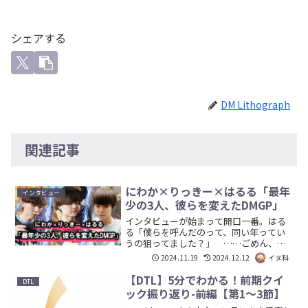
シェアする
DM Lithograph
関連記事
にわか×りっきー×はるる「最年
インタビュー
少の3人、彼らを変えたDMGP」
インタビューが始まって開口一番。はる
る「僕らを呼んだのって、同い年ってい
うの狙ってました？」 ……ごめん、全
然知らなかった。なんたるリサーチ不
2024.11.19
2024.12.12
イヌ科
足。 毎節ごとのDTL選手による対談イ
ンタビュー。今回はDMGPが終わったこ
【DTL】5分でわかる！前期クイ
DTL
ともあり、直近のDMG...
ック振り返り-前編【第1～3節】