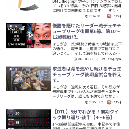
DM Lithographの中心コンテンツを予定し
ているDTL特集、その1回目の記事は後期
に向けての前期総まとめです。 すぐ読
める文量の予定でしたが、それなりのボ
2024.10.13
イヌ科
リュームになったので前後半に分けて書
きます。今回は前半戦となる1～3期で
優勝を懸けたリーダー戦―――デュエチ
振り返り
す。 ...
ューブリーグ後期第6節、第10～
12戦観戦記。
はしがき 第9戦終了時点での戦績は以下
の通り。 魔王軍、土壇場で首位FTGに
追いつく。 そして満を持して迎える、1
勝あたり3Ptが懸かったリーダー戦。 12
2025.03.21
DM Lithograph
戦目が終わった時点で総合Ptが同点の場
合はさらに同点決勝が控えている―――このル
求道者は命を燃やし続ける―――デュエ
振り返り
ール...
チューブリーグ後期全試合を終え
て。
はしがき 逆転に次ぐ逆転。その行方が
最終戦までもつれ込んだ後期デュエチュ
ーブリーグは、誰にも予想できなかった
flat-の2連勝によるFTGの優勝で幕を下ろ
2025.03.25
イヌ科
した。 最終節にして膠着状態が一気に
解けた第6節。そこで行われていた駆け引
【DTL】5分でわかる！前期クイ
DTL
きを本稿で紐...
ック振り返り-後半【4～6節】
1～3節は前回記事を参照。本記事では後
半戦、4～6期を一気に振り返ります。