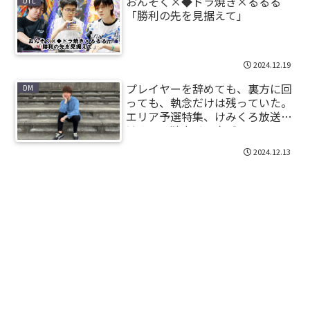
おんそく×◆ドラ焼き×るるる
DTL
「勝利の先を見据えて」
2024.12.19
プレイヤーを辞めても、裏方に回
DM
っても、執念だけは残っていた。
エリア予選特集、けみくろ放送局
けみー、独占インタビュー。
2024.12.13