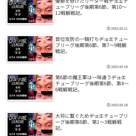
優勝を懸けたリーダー戦―――デュエチ
振り返り
ューブリーグ後期第6節、第10～
12戦観戦記。
2025.03.21
首位攻防の一騎打ち―――デュエチュー
DTL
ブリーグ後期第6節、第7～9戦観
戦記。
2025.03.19
第6節の魔王軍は一味違う―――デュエ
DTL
チューブリーグ後期第6節、第4～
6戦観戦記。
2025.03.18
大将に繋ぐため―――デュエチューブリ
DTL
ーグ後期第6節、第1～3戦観戦
記。