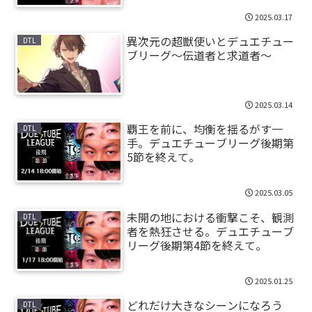
2025.03.17
異次元の超獣使いとデュエチュー
DTL
ブリーグ～伝道者と求道者～
2025.03.14
覇王を前に、均衡を揺るがす一
DTL
手。デュエチューブリーグ後期第
5節を終えて。
2025.03.05
未開の地における衝撃こそ、観測
DTL
者を熱狂させる。デュエチューブ
リーグ後期第4節を終えて。
2025.01.25
どれだけ大きなシーンになろう
DTL